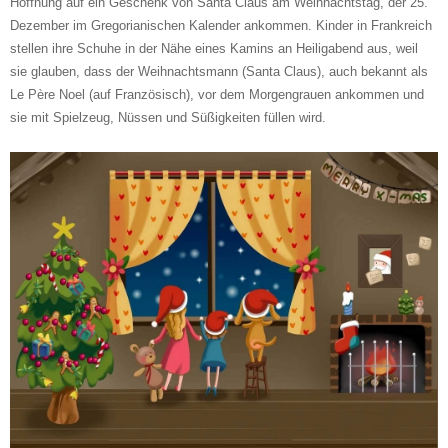
Hoffnung auf ein Geschenk von Santa Claus am Weihnachtstag, der 25.
Dezember im Gregorianischen Kalender ankommen. Kinder in Frankreich
stellen ihre Schuhe in der Nähe eines Kamins an Heiligabend aus, weil
sie glauben, dass der Weihnachtsmann (Santa Claus), auch bekannt als
Le Père Noel (auf Französisch), vor dem Morgengrauen ankommen und
sie mit Spielzeug, Nüssen und Süßigkeiten füllen wird.